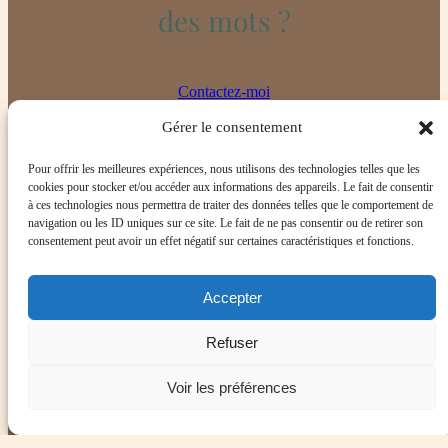
des mots ?
Contactez-moi
Gérer le consentement
Pour offrir les meilleures expériences, nous utilisons des technologies telles que les
cookies pour stocker et/ou accéder aux informations des appareils. Le fait de consentir
à ces technologies nous permettra de traiter des données telles que le comportement de
navigation ou les ID uniques sur ce site. Le fait de ne pas consentir ou de retirer son
consentement peut avoir un effet négatif sur certaines caractéristiques et fonctions.
Facebook
Instagram
Accepter
Mentions légales
–
CGV
–
CGU
–
Politique de confidentialité
Refuser
Voir les préférences
Copyright 2025 – Justine Vaux Biographe